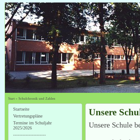
Start
»
Schulchronik und Zahlen
Startseite
Unsere Schu
Vertretungspläne
Termine im Schuljahr
Unsere Schule be
2025/2026
---------------------