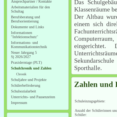
Das Schulgebäu
Ansprechpartner / Kontakte
Arbeitsmaterialien für den
Klassenräume be
Schultag
Der Altbau wurd
Berufsberatung und
Berufsorientierung
einem sich dire
Dokumente und Links
Fachunterric
Informationen
"Infektionsschutz"
Computerraum, 
Informations- und
eingerichtet
Kommunikationstechnik
Unterrichtsräum
Neuer Jahrgang 5
Sj 2026/2027
Sekundarschule
Praxislerntage (PLT)
Sporthalle.
Schulchronik und Zahlen
Chronik
Schuljahre und Projekte
Zahlen und 
Schülerbeförderung
Schulsozialarbeit
Unterrichts- und Pausenzeiten
Schuleinzugsgebiete:
Impressum
Anzahl der Schülerinnen un
Schüler: